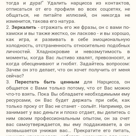
тогда и дура!" Удалить нарцисса из контактов,
отписаться от его профиля во всех соцсетях, не
общаться, не питайте иллюзий, он никогда не
изменится, такова его натура.
2.
Зеркалить
- отражать его же фразы, он с вами по-
хамски и вы также жестко, он ласково - и вы хорошо,
как игра, и развивать в себе эмоциональную
холодность, отстраненность относительно подобных
личностей. Хладнокровие и невозмутимость в
моменты, когда Вас льстиво хвалят, превозносят, и
когда обесценивают и гнобят. Задайтесь вопросом:
Зачем он это делает, что он хочет получить от меня
сейчас?
3.
Перестать быть ценным
для Нарцисса, он
общается с Вами только потому, что от Вас можно
что-то взять. Пока Вы обладаете необходимыми ему
ресурсами, он Вас будет держать при себе, как
только проку от Вас не станет - сольёт. Например, он
занимает у вас деньги и плохо отдает, вы делитесь с
ним своим профессиональным опытом, он за счет
вас самоутверждается, вы ему поддакиваете, а он
возвышается унижая вас... Прекратите его питать,