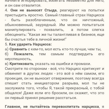
начните игнорировать, избегать незаметно для него,
и он сам отвалится.
4.
Они не выносят Стыда
, реагируют на попытки
пристыдить яростно. Самый главный страх Нарцисса
- быть разоблаченным, что он ничтожный,
обыкновенный, заурядный. Им можно попытаться
манипулировать - похвалить, а потом слегка
обесценить: "Какая же ты талантливая в бизнесе, еще
бы счастья тебе в личной жизни!"
5.
Как ударить Нарцисса:
а)
Сравнить
с кем-то, мол есть кто-то лучше, чем ты,
б)
Пожалеть
, тем самым подтвердить его
неуспешность,
в)
Критиковать
, указать на ошибки и промахи.
Смотрите по сторонам - всё, что Нарцисс критикует и
обвиняет в других людях - это всё о нём самом, его
проекция, он не выносит отвержения, поэтому всегда
спешит стать инициатором разрыва, мол ты не
заслужила того, чтобы Я, такой прекрасный, с тобой
общался! Даже если его бросили, он скажет, что это
он первый принял решение расстаться.
Главное, не пытайтесь перевоспитать нарцисса
, я